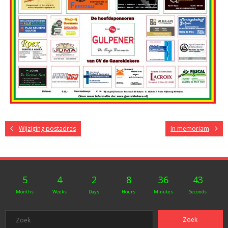
Wijziging postadres
In memoriam
5
4
2
8
36
43
Months
Weeks
Days
Hours
Minutes
Seconds