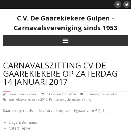
Doorgaan
naar
inhoud
C.V. De Gaarekiekere Gulpen -
Carnavalsvereniging sinds 1953
CARNAVALSZITTING CV DE
GAAREKIEKERE OP ZATERDAG
14 JANUARI 2017
Door
Gaarekieker
11 december 2016
Prinsenproclamatie
gaarekiekere
,
prins 2017
,
Prinsenproclamatie
,
zitting
Kaarten zijn reeds in de voorverkoop verkrijgbaar voor € 9,- bij:
Slagerij Bormans
Cafe ’t Tepke