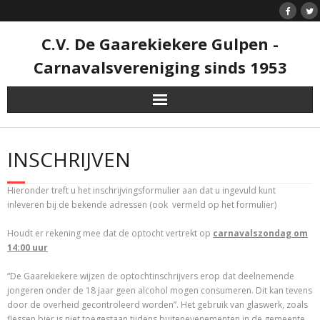
Doorgaan
naar
inhoud
C.V. De Gaarekiekere Gulpen -
Carnavalsvereniging sinds 1953
INSCHRIJVEN
Hieronder treft u het inschrijvingsformulier aan dat u ingevuld kunt
inleveren bij de bekende adressen (ook vermeld op het formulier)
Houdt er rekening mee dat de optocht vertrekt op
carnavalszondag om
14:00 uur
“De Gaarekiekere wijzen de optochtinschrijvers erop dat deelnemende
jongeren onder de 18 jaar geen alcohol mogen consumeren. Dit kan tevens
door de overheid gecontroleerd worden”. Het gebruik van glaswerk, zoals
flessen bier is niet toegestaan tijdens buitenevenementen in de gemeente