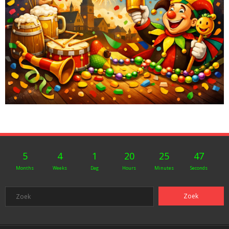
5
4
1
20
25
47
Months
Weeks
Dag
Hours
Minutes
Seconds