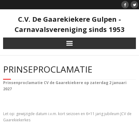
Doorgaan
naar
inhoud
C.V. De Gaarekiekere Gulpen -
Carnavalsvereniging sinds 1953
PRINSEPROCLAMATIE
Prinsenproclamatie CV de Gaarekiekere op zaterdag 2 januari
2027
Let op: gewijzigde datum i.v.m. kort seizoen en 6×11 jarig jubileum JCV de
Gaarekiekerkes