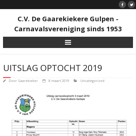
Doorgaan
naar
inhoud
C.V. De Gaarekiekere Gulpen -
Carnavalsvereniging sinds 1953
UITSLAG OPTOCHT 2019
Door
Gaarekieker
8 maart 2019
Uncategorized