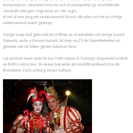
trompetist en i dea tieëd trooi he och es trompettist op verschillende
carnavals zittingen i eige durp en i der regio.
Al mit al inne jong mit vasteloavends blood i de aders en mit ut richtige
vasteloavends water gewesje.
Zienge vrieje tied gebroekt hè ut liftste an ut wandelen mit zienge hoond
Qwando, wirke a (house) muziek, lid zieje va JCV de Gaarekiekerkes en
geneete van uh lekker gleske Gulpener beer.
I ut normale leave wirkt hè bie CURA Advies & Training i Simpelveld es BHV
en EHBO instructeur. En neave biej wirke als Hoofdbrandwacht bie de
Brandweer Zuid-Limburg, korps Gullepe.