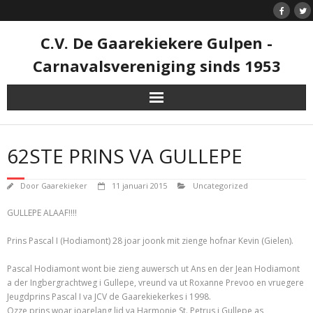
Doorgaan
naar
inhoud
C.V. De Gaarekiekere Gulpen -
Carnavalsvereniging sinds 1953
62STE PRINS VA GULLEPE
Door
Gaarekieker
11 januari 2015
Uncategorized
GULLEPE ALAAF!!!!
Prins Pascal I (Hodiamont) 28 joar joonk mit zienge hofnar Kevin (Gielen).
Pascal Hodiamont wont bie zieng auwersch ut Ans en der Jean Hodiamont
a der Ingbergrachtweg i Gullepe, vreund va ut Roxanne Prevoo en vruegere
Jeugdprins Pascal I va JCV de Gaarekiekerkes i 1998.
Ozze prins woar joarelang lid va Harmonie St. Petrus i Gullepe as